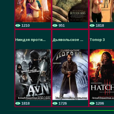
1210
951
1818
Ниндзя проти...
Дьявольское ...
Топор 3
1818
1726
1206