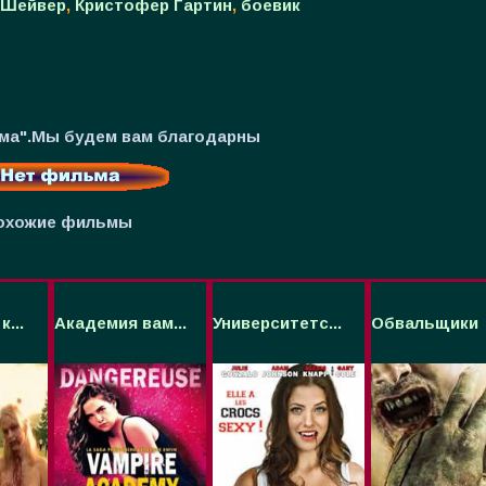
 Шейвер
,
Кристофер Гартин
,
боевик
ьма".Мы будем вам благодарны
охожие фильмы
...
Академия вам...
Университетс...
Обвальщики