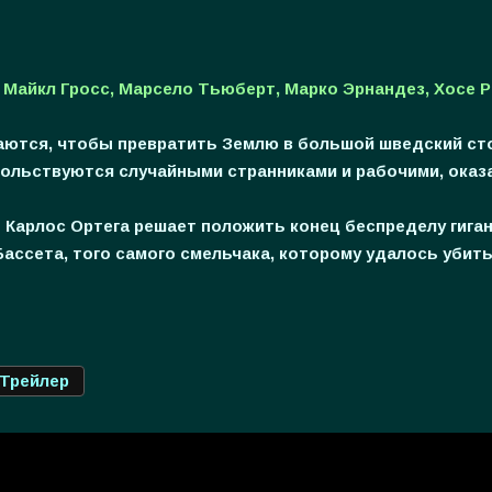
, Майкл Гросс, Марсело Тьюберт, Марко Эрнандез, Хосе 
аются, чтобы превратить Землю в большой шведский сто
вольствуются случайными странниками и рабочими, оказ
 Карлос Ортега решает положить конец беспределу гига
Бассета, того самого смельчака, которому удалось убит
Трейлер