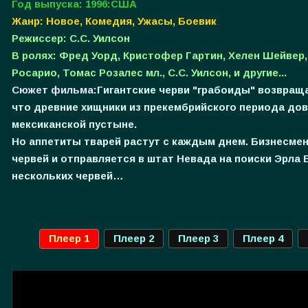
Год выпуска: 1996:США
Жанр: Новое, Комедия, Ужасы, Боевик
Режиссер: С.С. Уилсон
В ролях: Фред Уорд, Кристофер Гартин, Хелен Шейвер
Росарио, Томас Розалес мл., С.С. Уилсон, и другие...
Сюжет фильма:
Гигантские черви "грабоиды" возвращ
что древние хищники из прекембрийского периода до
мексиканской пустыне.
Но аппетиты тварей растут с каждым днем. Бизнесмен
червей и отправляется в штат Невада на поиски Эрла 
нескольких червей…
Плеер 1
Плеер 2
Плеер 3
Плеер 4