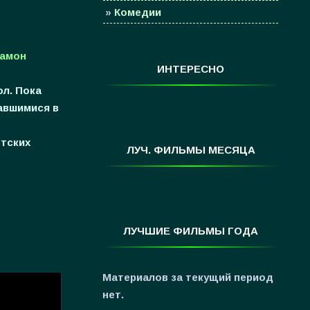
»
Комедии
»
Семейные
Рамон
»
Мультфильмы
ИНТЕРЕСНО
»
Приключения
л. Пока
»
Спорт
авшимися в
»
Триллеры
нтских
»
Фантастика
ЛУЧ. ФИЛЬМЫ МЕСЯЦА
ь
»
Фэнтези
»
Ужасы
»
Про Новый Год
ЛУЧШИЕ ФИЛЬМЫ ГОДА
»
3D
»
Фильмы для ...
Материалов за текущий период
нет.