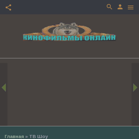
search
person
share
menu
Главная
»
ТВ Шоу