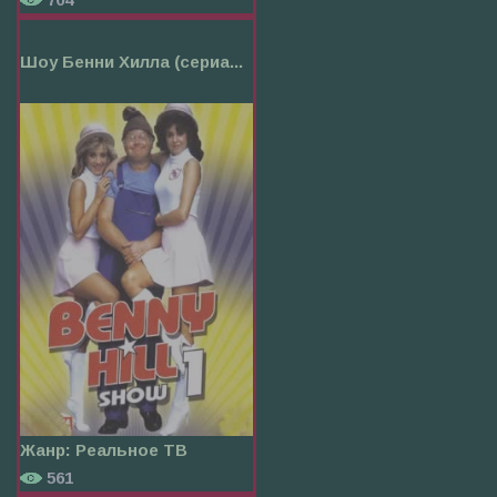
Шоу Бенни Хилла (сериа...
Жанр:
Реальное ТВ
561