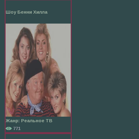
Шоу Бенни Хилла
Жанр:
Реальное ТВ
771