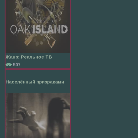
Жанр:
Реальное ТВ
507
Населённый призраками