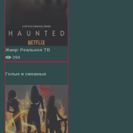
Жанр:
Реальное ТВ
394
Голые и смешные