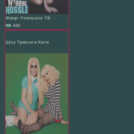
Жанр:
Реальное ТВ
448
Шоу Трикси и Кати