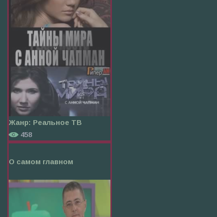
Жанр:
Реальное ТВ
458
О самом главном