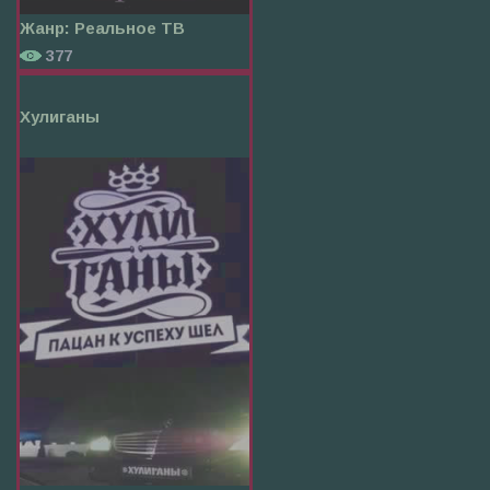
Жанр:
Реальное ТВ
377
Хулиганы