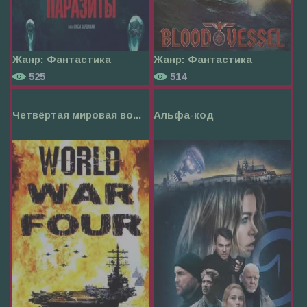
Жанр:
Фантастика
Жанр:
Фантастика
525
514
Четвёртая мировая во...
Альфа-код