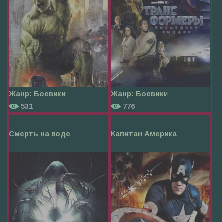
Жанр:
Боевики
Жанр:
Боевики
531
776
Смерть на воде
Капитан Америка