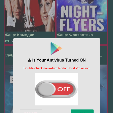
Жанр:
Комедии
Жанр:
Фантастика
584
712
Глубокое синее море ...
Глубокое синее море ...