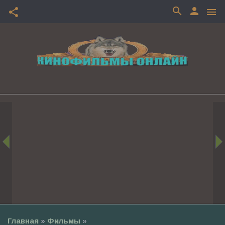
search
person
share
menu
Главная
»
Фильмы
»