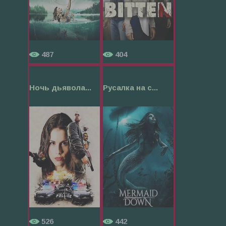
487
404
Ночь дьявола...
Русалка на с...
526
442