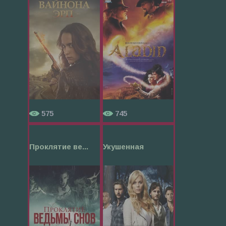
575
745
Проклятие ве...
Укушенная