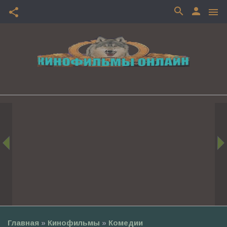
search
person
share
menu
Главная
»
Кинофильмы
»
Комедии