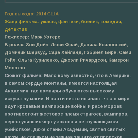
Год выхода: 2014 США
Жанр фильма: ужасы, фэнтези, боевик, комедия,
детектив
Режиссер: Марк Уотерс
В ролях: Зои Дойч, Люси Фрай, Данила Козловский,
Доминик Шервуд, Сара Хайланд, Гэбриел Бирн, Сами
Гэйл, Ольга Куриленко, Джоэли Ричардсон, Камерон
Монахэн
Сюжет фильма:
Мало кому известно, что в Америке,
в самом сердце Монтаны, имеется настоящая
Академия, где вампиры обучаются высокому
искусству магии. И почти никто не знает, что в мире
идут кровавые вампирские войны и расе мороев
противостоит жестокое племя стригоев, вампиров,
переступивших черту закона и не гнушающихся
убийством. Даже стены Академии, святая святых
науки, не слишком надежная защита от происков