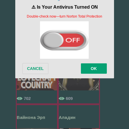
1696
1400
Страна Лавкр...
Ведьма
702
609
Вайнона Эрп
Аладин