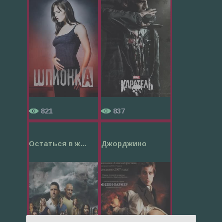
821
837
Остаться в ж...
Джорджино