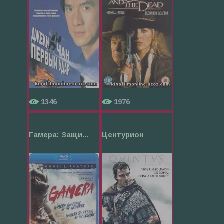
1346
1976
Гамера: Защи...
Центурион