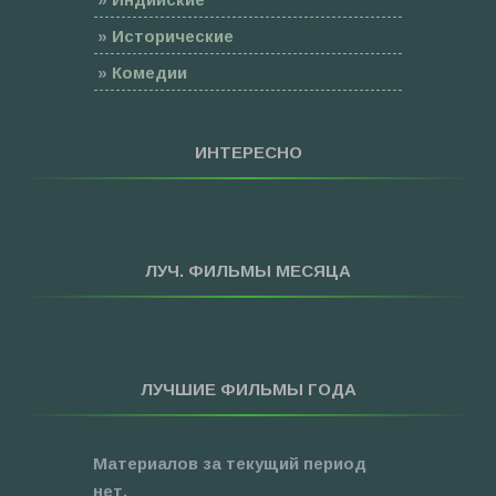
»
Исторические
»
Комедии
»
Семейные
»
Мультфильмы
ИНТЕРЕСНО
»
Приключения
»
Спорт
»
Триллеры
ЛУЧ. ФИЛЬМЫ МЕСЯЦА
»
Фантастика
»
Фэнтези
»
Ужасы
ЛУЧШИЕ ФИЛЬМЫ ГОДА
»
Про Новый Год
»
3D
Материалов за текущий период
»
Фильмы для ...
нет.