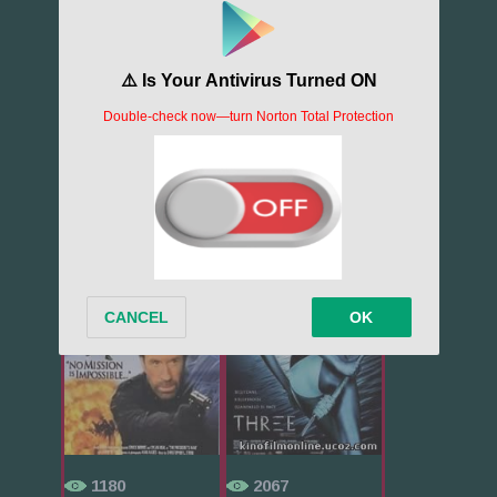
409
1317
Человек през...
Секс ради вы...
1180
2067