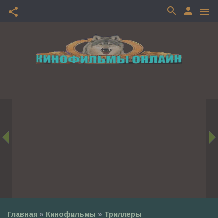
search
person
share
menu
Главная
»
Кинофильмы
»
Триллеры