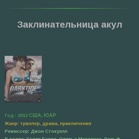
Заклинательница акул
Год : 2012
США, ЮАР
Жанр: триллер, драма, приключения
Режиссер: Джон Стокуэлл
В ролях: Холли Берри, Оливье Мартинес, Ральф