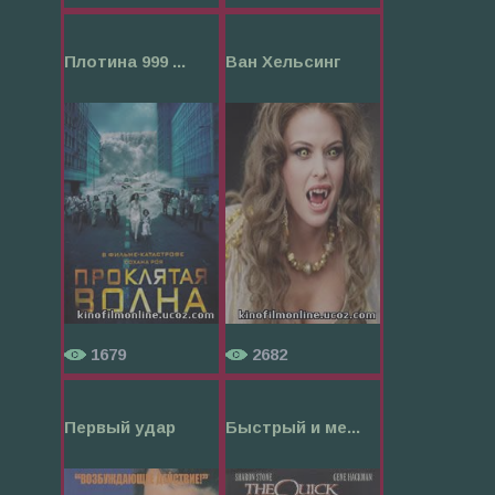
Плотина 999 ...
Ван Хельсинг
1679
2682
Первый удар
Быстрый и ме...