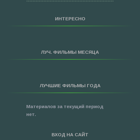
»
Семейные
»
Мультфильмы
ИНТЕРЕСНО
»
Приключения
»
Спорт
»
Триллеры
ЛУЧ. ФИЛЬМЫ МЕСЯЦА
»
Фантастика
»
Фэнтези
»
Ужасы
ЛУЧШИЕ ФИЛЬМЫ ГОДА
»
Про Новый Год
»
3D
Материалов за текущий период
»
Фильмы для ...
нет.
ВХОД НА САЙТ