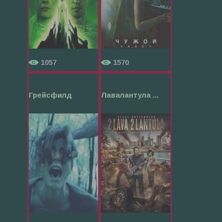
1057
1570
Грейсфилд
Лавалантула ...