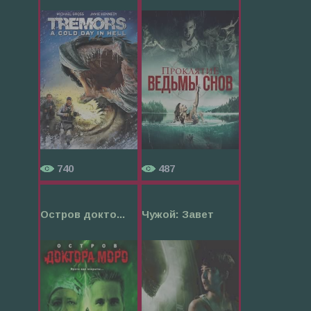
740
487
Остров докто...
Чужой: Завет