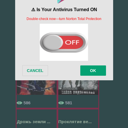
1566
702
Лангольеры
Тайна подзем...
586
581
Дрожь земли ...
Проклятие ве...