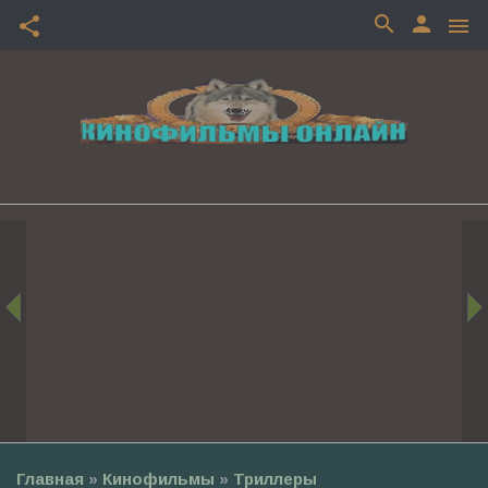
search
person
share
menu
Главная
»
Кинофильмы
»
Триллеры