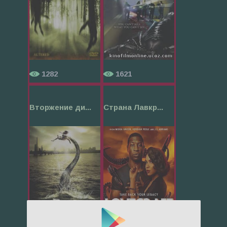
1282
1621
Вторжение ди...
Страна Лавкр...