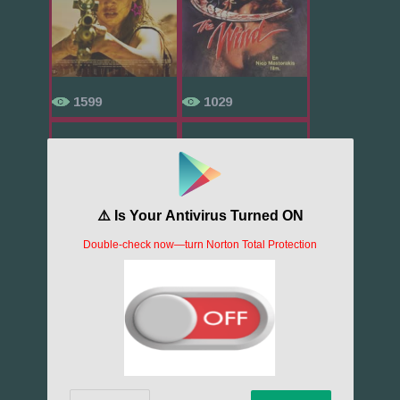
1599
1029
Пила 8
Медиум
857
903