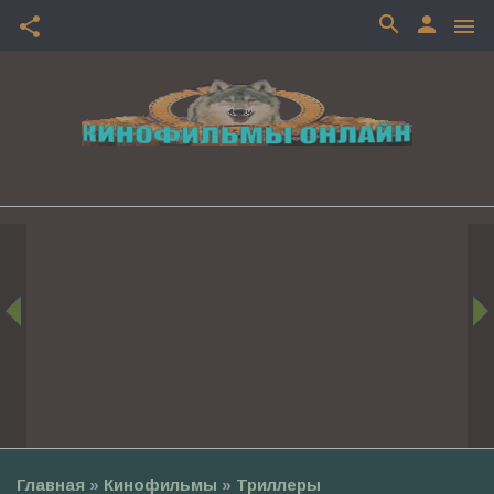
search
person
share
menu
Главная
»
Кинофильмы
»
Триллеры