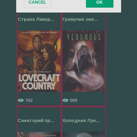
Страна Лавкр...
Гремучие зме...
702
569
Санаторий пр...
Холодная Лун...