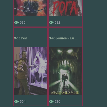
586
622
Хостел
Заброшенная ...
504
530