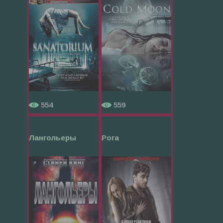
554
559
Лангольеры
Рога