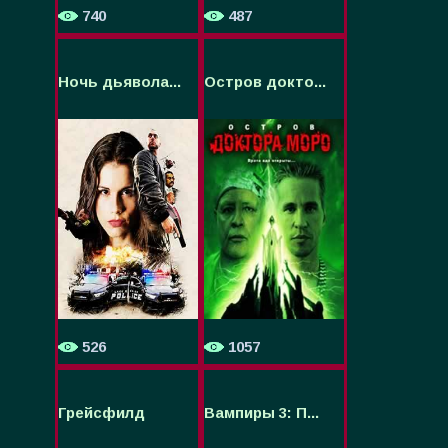
740
487
Ночь дьявола...
Остров докто...
526
1057
Грейсфилд
Вампиры 3: П...