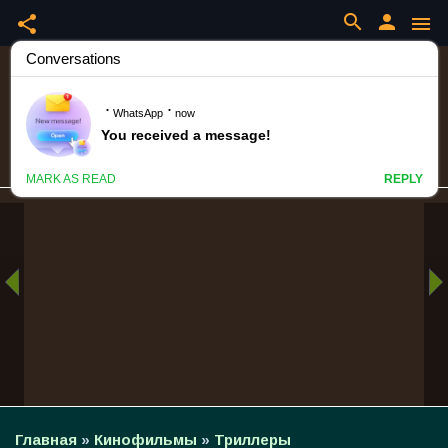
search
person
share
menu
Главная
»
Кинофильмы
»
Триллеры