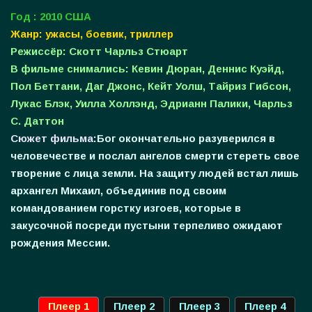
Год : 2010 США
Жанр: ужасы, боевик, триллер
Режиссёр: Скотт Чарльз Стюарт
В фильме снимались: Кевин Дюран, Деннис Куэйд,
Пол Беттани, Даг Джонс, Кейт Уолш, Тайриз Гибсон,
Лукас Блэк, Уилла Холлэнд, Эдрианн Палики, Чарльз
С. Даттон
Сюжет фильма:
Бог окончательно разуверился в
человечестве и послал ангелов смерти стереть свое
творение с лица земли. На защиту людей встал лишь
архангел Михаил, объединив под своим
командованием горстку изгоев, которые в
закусочной посреди пустыни терпеливо ожидают
рождения Мессии.
Плеер 1
Плеер 2
Плеер 3
Плеер 4