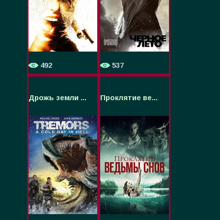
492
537
Дрожь земли ...
Проклятие ве...