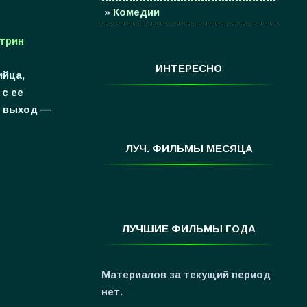
»
Комедии
»
Семейные
этрин
»
Мультфильмы
ИНТЕРЕСНО
ийца,
»
Приключения
 с ее
»
Спорт
й выход —
»
Триллеры
»
Фантастика
ЛУЧ. ФИЛЬМЫ МЕСЯЦА
»
Фэнтези
»
Ужасы
»
Про Новый Год
ЛУЧШИЕ ФИЛЬМЫ ГОДА
»
3D
»
Фильмы для ...
Материалов за текущий период
нет.