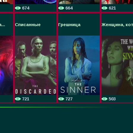
674
664
621
...
Списанные
Грешница
Женщина, кот.
721
727
503