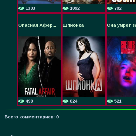
1303
1092
702
Опасная Афер...
Шпионка
Она умрёт за
498
824
521
Всего комментариев
:
0