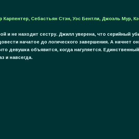
 Карпентер, Себастьян Стэн, Уэс Бентли, Джоэль Мур, К
 и не находит сестру. Джилл уверена, что серийный уб
довести начатое до логического завершения. А начнет он
 что девушка объявится, когда нагуляется. Единственны
з и навсегда.