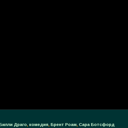
Билли Драго
,
комедия
,
Брент Роам
,
Сара Ботсфорд