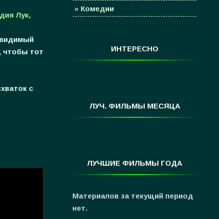
»
Комедии
дия Лук,
»
Семейные
невидимый
»
Мультфильмы
ИНТЕРЕСНО
, чтобы тот
»
Приключения
»
Спорт
хваток с
»
Триллеры
»
Фантастика
ЛУЧ. ФИЛЬМЫ МЕСЯЦА
»
Фэнтези
»
Ужасы
»
Про Новый Год
ЛУЧШИЕ ФИЛЬМЫ ГОДА
»
3D
»
Фильмы для ...
Материалов за текущий период
нет.