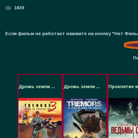
1639
Если фильм не работает нажмите на кнопку "Нет Фил
П
Дрожь земли ...
Дрожь земли ...
Проклятие ве