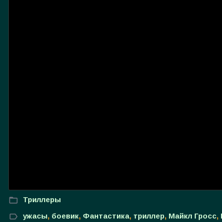
Триллеры
ужасы
,
боевик
,
Фантастика
,
триллер
,
Майкл Гросс
,