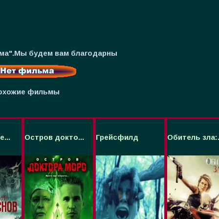
ьма".Мы будем вам благодарны
охожие фильмы
...
Остров докто...
Грейсфилд
Обитель зла:.