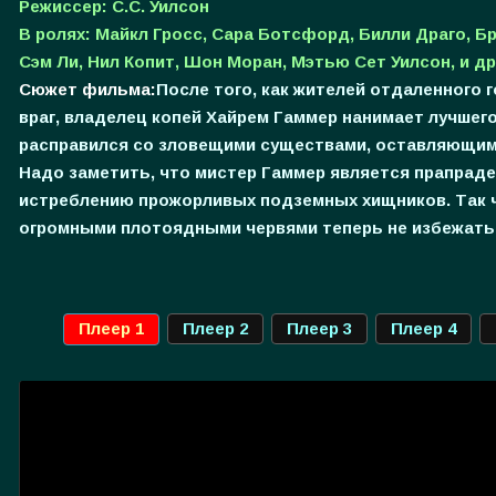
Режиссер: С.С. Уилсон
В ролях: Майкл Гросс, Сара Ботсфорд, Билли Драго, Бр
Сэм Ли, Нил Копит, Шон Моран, Мэтью Сет Уилсон, и дру
Сюжет фильма:
После того, как жителей отдаленного
враг, владелец копей Хайрем Гаммер нанимает лучшего
расправился со зловещими существами, оставляющим
Надо заметить, что мистер Гаммер является прапраде
истреблению прожорливых подземных хищников. Так чт
огромными плотоядными червями теперь не избежать
Плеер 1
Плеер 2
Плеер 3
Плеер 4