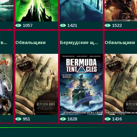
1057
1421
1522
...
Обвальщики
Бермудские щ...
Обвальщики
951
1628
1436