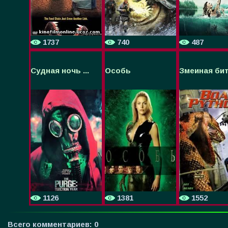
1737
740
487
Судная ночь ...
Особь
Змеиная битв
1126
1381
1552
Всего комментариев
:
0