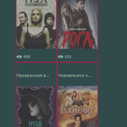
609
621
Прекрасная в...
Чернильное с...