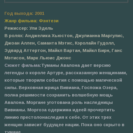
Год выхода: 2001
Жанр фильма: Фэнтези
Режиссер: Ули Эдель
В ролях: Анджелика Хьюстон, Джулианна Маргулис,
Джоан Аллен, Саманта Мэтис, Кэролайн Гудолл,
Эдвард Аттертон, Майкл Вартан, Майкл Бирн, Ганс
Мэтисон, Марк Льюис Джонс
Сюжет фильма:
Туманы Авалона дает версию
легенды о короле Артуре, рассказанную женщинами,
которые творили события с помощью магической
силы. Верховная жрица Вивиана, Госпожа Озера,
полна решимости сохранить волшебную мощь
Авалона. Моргане уготована роль наследницы
Вивианы. Моргоза одержима идеей прочертить
линию престолонаследия к себе. От этих трех
женщин зависит будущее нации. Пока оно скрыто в
тумане.