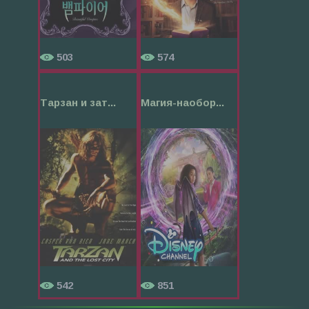
503
574
Тарзан и зат...
Магия-наобор...
542
851