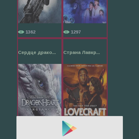
1362
1297
Сердце драко...
Страна Лавкр...
863
702