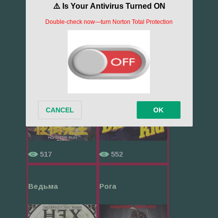
Мистер Монст...
Малыш-мотоци...
517
552
Ведьма
Рога