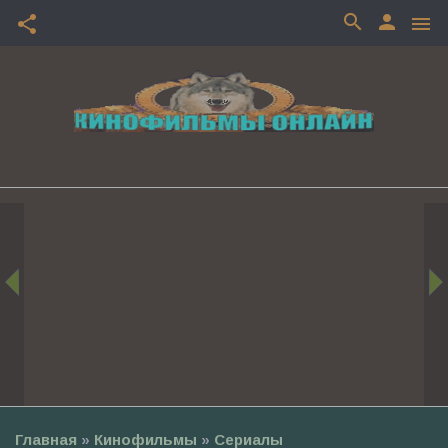
search
person
share
menu
Главная
»
Кинофильмы
»
Сериалы