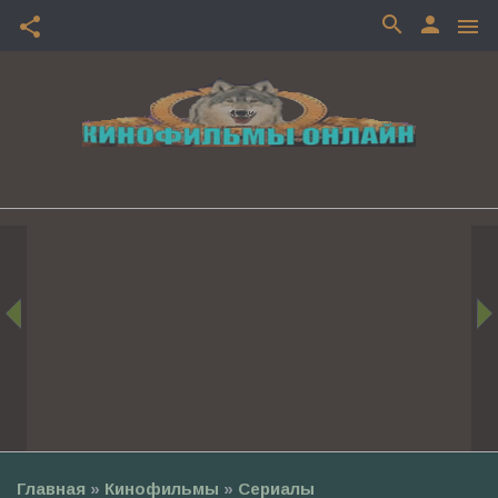
search
person
share
menu
Главная
»
Кинофильмы
»
Сериалы