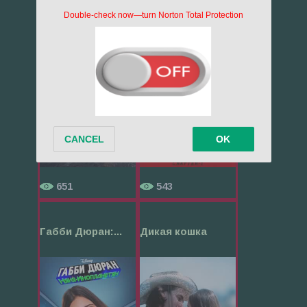
Сотня
Мафия индийс...
651
543
Габби Дюран:...
Дикая кошка