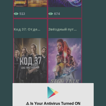
513
674
Код 37: Отде...
Звёздный пут...
595
712