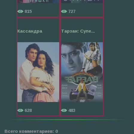
815
727
Кассандра
Тарзан: Супе...
628
483
Всего комментариев
:
0