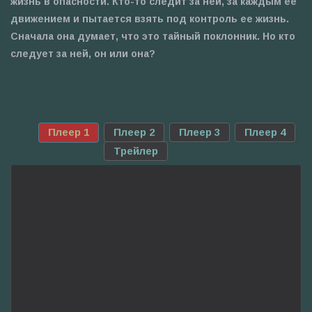
жизнь в опасности. Кто-то следит за ней, за каждым ее
движением и пытается взять под контроль ее жизнь.
Сначала она думает, что это тайный поклонник. Но кто
следует за ней, он или она?
Плеер 1
Плеер 2
Плеер 3
Плеер 4
Трейлер