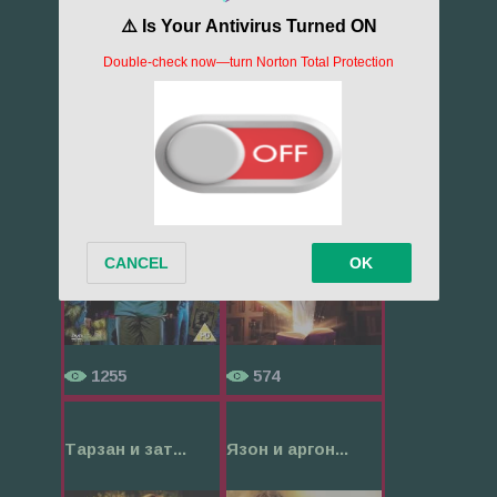
1278
1797
Гарри Поттер...
Чернильное с...
1255
574
Тарзан и зат...
Язон и аргон...