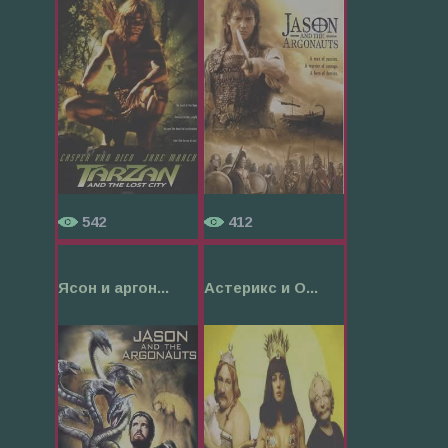
542
412
Ясон и аргон...
Астерикс и О...