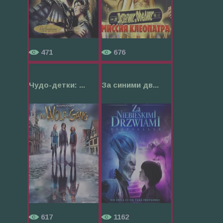
471
676
Чудо-детки: ...
За синими дв...
617
1162