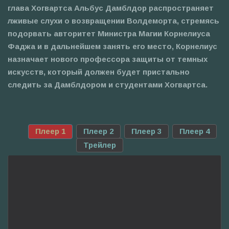
глава Хогвартса Альбус Дамблдор распространяет
лживые слухи о возвращении Волдеморта, стремясь
подорвать авторитет Министра Магии Корнелиуса
Фаджа и в дальнейшем занять его место, Корнелиус
назначает нового профессора защиты от темных
искусств, который должен будет пристально
следить за Дамблдором и студентами Хогвартса.
Плеер 1
Плеер 2
Плеер 3
Плеер 4
Трейлер