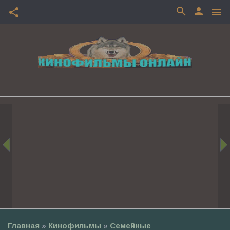
search
person
share
menu
Главная
»
Кинофильмы
»
Семейные