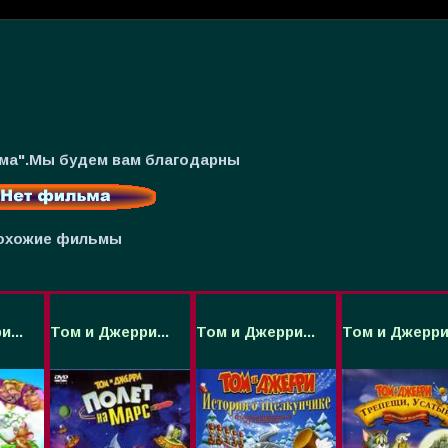
ьма".Мы будем вам благодарны
охожие фильмы
...
Том и Джерри...
Том и Джерри...
Том и Джерри.