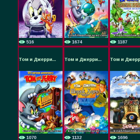
516
1674
1187
Том и Джерри...
Том и Джерри...
Том и Джерри
1070
1132
1696