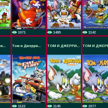
1071
1485
1142
...
Том и Джерри...
ТОМ И ДЖЕРРИ...
ТОМ И ДЖЕРР
1122
1145
2077