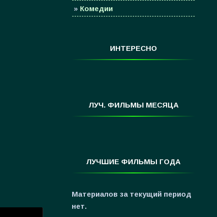
»
Комедии
»
Семейные
»
Мультфильмы
ИНТЕРЕСНО
»
Приключения
»
Спорт
»
Триллеры
»
Фантастика
ЛУЧ. ФИЛЬМЫ МЕСЯЦА
»
Фэнтези
»
Ужасы
»
Про Новый Год
ЛУЧШИЕ ФИЛЬМЫ ГОДА
»
3D
»
Фильмы для ...
Материалов за текущий период
нет.