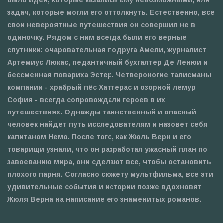
задач, которые могли его оттолкнуть. Естественно, все
свои невероятные путешествия он совершил не в
одиночку. Рядом с ним всегда были его верные
спутники: очаровательная подруга Амели, журналист
Артемиус Люкас, педантичный бухгалтер Де Ленюи и
бессменная повариха Эстер. Четвероногие талисманы
компании - храбрый пёс Хаттерас и озорной лемур
София - всегда сопровождали героев в их
путешествиях. Однажды таинственный и опасный
человек найдет путь исследователям и назовет себя
капитаном Немо. После того, как Жюль Верн и его
товарищи узнали, что он разработал ужасный план по
завоеванию мира, они сделают все, чтобы остановить
плохого парня. Согласно сюжету мультфильма, все эти
удивительные события и истории позже вдохновят
Жюля Верна на написание его знаменитых романов.