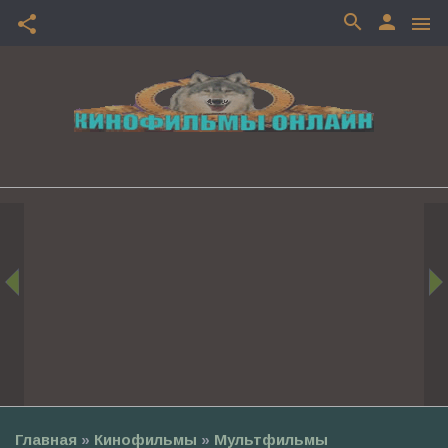
search
person
share
menu
Главная
»
Кинофильмы
»
Мультфильмы