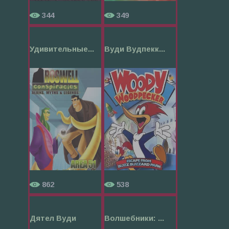
344
349
Удивительные...
Вуди Вудпекк...
862
538
Дятел Вуди
Волшебники: ...