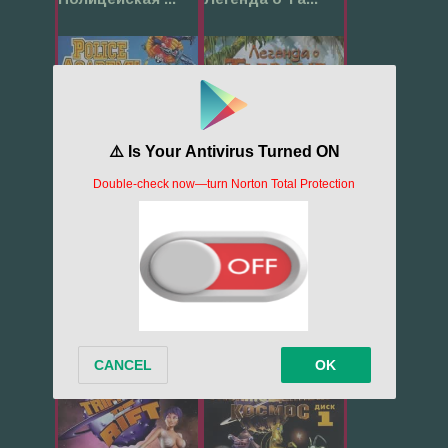
502
624
Улетный TRIP
Расплющенный...