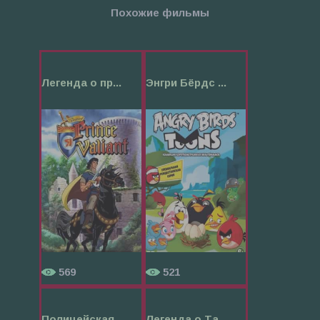
Похожие фильмы
Легенда о пр...
Энгри Бёрдс ...
569
521
Полицейская ...
Легенда о Та...