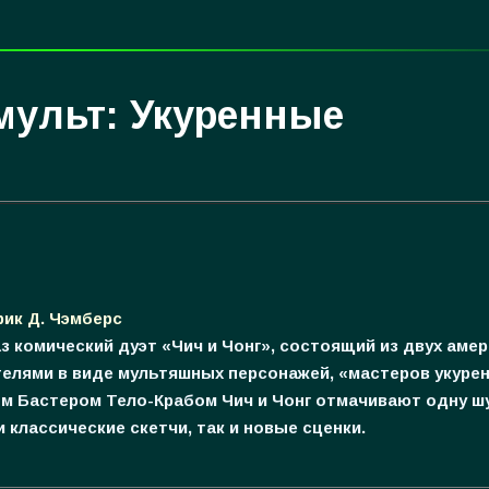
мульт: Укуренные
ик Д. Чэмберс
аз комический дуэт «Чич и Чонг», состоящий из двух аме
телями в виде мультяшных персонажей, «мастеров укуре
ом Бастером Тело-Крабом Чич и Чонг отмачивают одну шу
 классические скетчи, так и новые сценки.