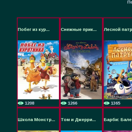
П
Побег из кур...
Снежные прик...
Лесной патру
1208
1266
1365
Школа Монстр...
Том и Джерри...
Барби: Балер