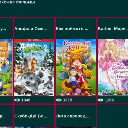
охожие фильмы
...
Альфа и Омег...
Как поймать ...
Barbie: Мари..
1046
1315
1266
...
Скуби-Ду! Бо...
Лига справед...