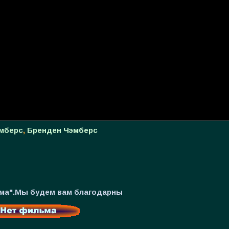
эмберс
,
Бренден Чэмберс
ьма".Мы будем вам благодарны