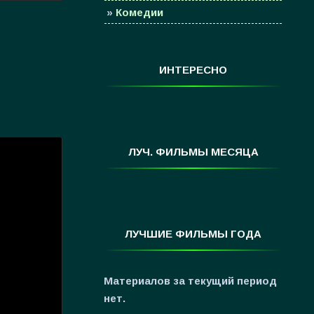
»
Комедии
»
Семейные
»
Мультфильмы
ИНТЕРЕСНО
»
Приключения
»
Спорт
»
Триллеры
»
Фантастика
ЛУЧ. ФИЛЬМЫ МЕСЯЦА
»
Фэнтези
»
Ужасы
»
Про Новый Год
ЛУЧШИЕ ФИЛЬМЫ ГОДА
»
3D
»
Фильмы для ...
Материалов за текущий период
нет.