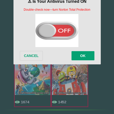
Похожие фильмы
Том и Джерри...
Пингвиненок ...
1674
1452