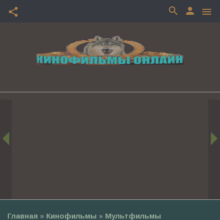
search
person
share
menu
Главная
»
Кинофильмы
»
Мультфильмы