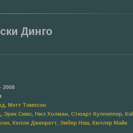
ски Динго
– 2008
м
ид, Мэтт Томпсон
, Эрик Симс, Нил Холман, Стюарт Кулпеппер, Кэ
сон, Келли Дженретт, Эмбер Нэш, Киллер Майк