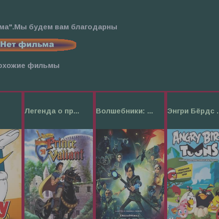
ьма".Мы будем вам благодарны
охожие фильмы
Легенда о пр...
Волшебники: ...
Энгри Бёрдс ..