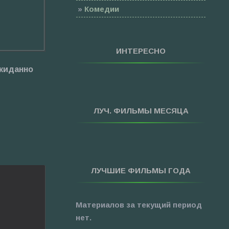
»
Комедии
»
Семейные
»
Мультфильмы
ИНТЕРЕСНО
»
Приключения
ожиданно
»
Спорт
»
Триллеры
»
Фантастика
ЛУЧ. ФИЛЬМЫ МЕСЯЦА
»
Фэнтези
»
Ужасы
»
Про Новый Год
ЛУЧШИЕ ФИЛЬМЫ ГОДА
»
3D
»
Фильмы для ...
Материалов за текущий период
нет.