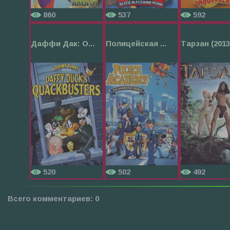
860
537
592
Даффи Дак: О...
Полицейская ...
Тарзан (2013.
520
502
492
Всего комментариев
:
0