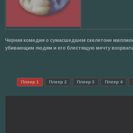
Черная комедия о сумасшедшем скелетоне миллионе
убивающим людям и его блестящую мечту взорвать 
Плеер 1
Плеер 2
Плеер 3
Плеер 4