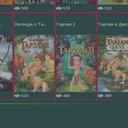
568
578
520
..
Легенда о Та...
Тарзан 2
Тарзан и Дже.
624
486
489