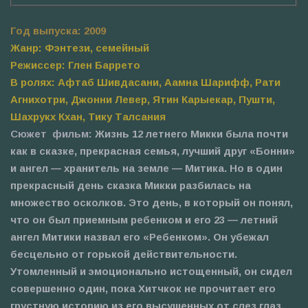
Год выпуска: 2009
Жанр: Фэнтези, семейный
Режиссер: Глен Баррето
В ролях: Афтаб Шивдасани, Аамна Шарифф, Рати
Агнихотри, Джонни Левер, Ятин Карыекар, Пушти,
Шахрукх Кхан, Тику Талсания
Сюжет фильм:
Жизнь 12 летнего Микки была почти
как в сказке, прекрасная семья, лучший друг «Бонни»
и ангел — хранитель на земле — Митика. Но в один
прекрасный день сказка Микки разбилась на
множество осколков. Это день, в который он понял,
что он был приемным ребенком и его 23 — летний
ангел Митики назвал его «Ребенком». Он убежал
бесцельно от горькой действительности.
Утомленный и эмоционально истощенный, он сидел
совершенно один, пока Хитчкок не прочитает его
грустную историю из его высушенных от слез глаз.