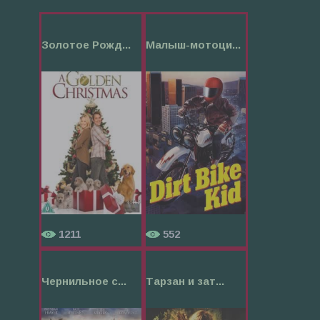
Золотое Рожд...
Малыш-мотоци...
1211
552
Чернильное с...
Тарзан и зат...