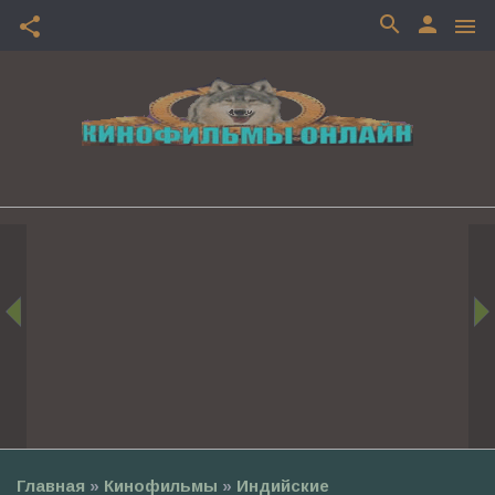
search
person
share
menu
Главная
»
Кинофильмы
»
Индийские