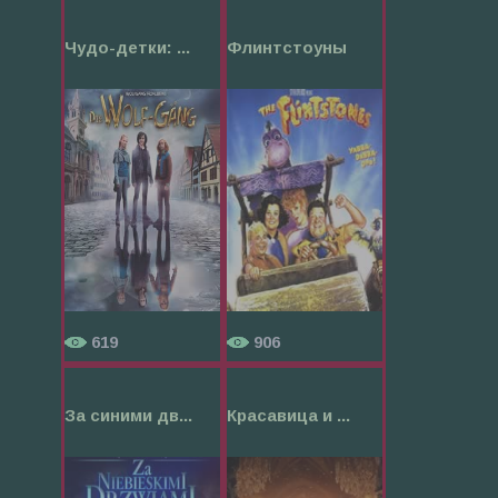
Чудо-детки: ...
Флинтстоуны
619
906
За синими дв...
Красавица и ...