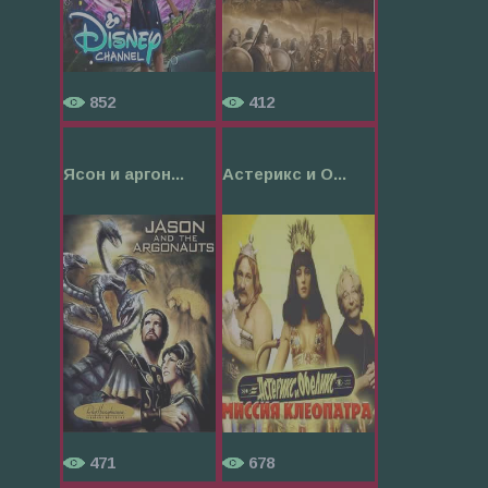
852
412
Ясон и аргон...
Астерикс и О...
471
678