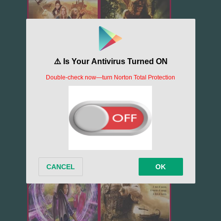
574
542
Магия-наобор...
Язон и аргон...