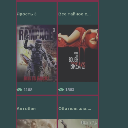
Ярость 3
Все тайное с...
1108
1583
Автобан
Обитель зла:...