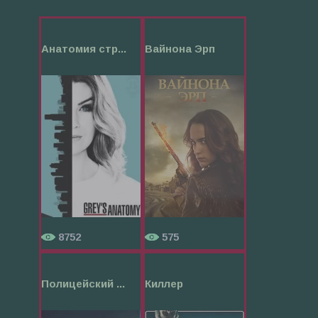
Анатомия стр...
Вайнона Эрп
8752
575
Полицейский ...
Киллер