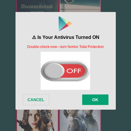
603
532
Ночь дьявола...
Слепая зона