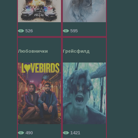
526
595
Любовнички
Грейсфилд
490
1421