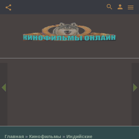
search
person
share
menu
Главная
»
Кинофильмы
»
Индийские