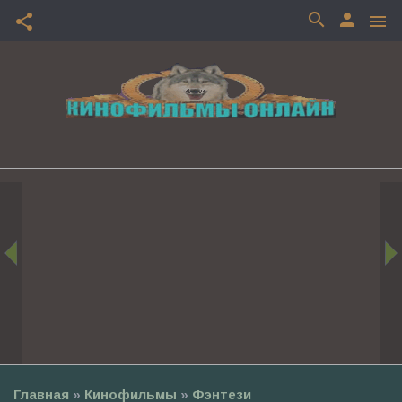
search
person
share
menu
Главная
»
Кинофильмы
»
Фэнтези