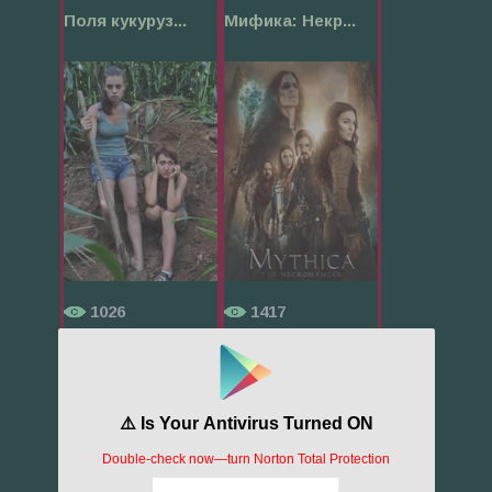
Поля кукуруз...
Мифика: Некр...
1026
1417
Приговорённы...
Ковбои проти...