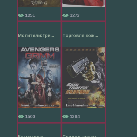
1251
1273
Мстители:Гри...
Торговля кож...
1500
1384
Когти орла
Сердце драко...