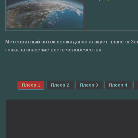
Метеоритный поток неожиданно атакует планету Зем
гонка за спасение всего человечества.
Плеер 1
Плеер 2
Плеер 3
Плеер 4