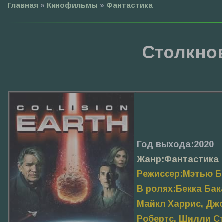
Главная
»
Кинофильмы
»
Фантастика
Столкно
Год выхода:2020
Жанр:Фантастика
Режиссер:Мэтью 
В ролях:Бекка Ба
Майкл Харрис, Джо
Робертс, Шилли С