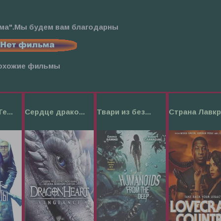
ьма".Мы будем вам благодарны
охожие фильмы
е...
Сердце драко...
Твари из без...
Страна Лавкр.