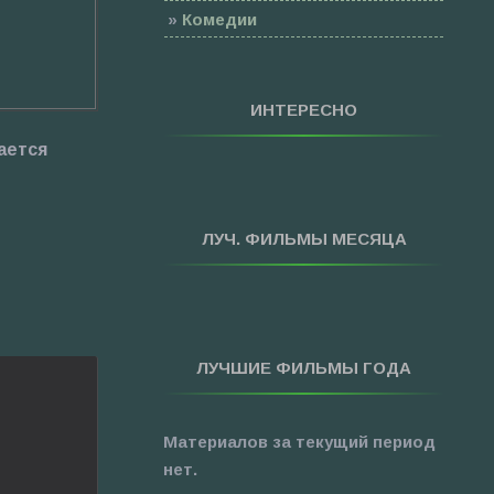
»
Комедии
»
Семейные
»
Мультфильмы
ИНТЕРЕСНО
»
Приключения
ается
»
Спорт
»
Триллеры
»
Фантастика
ЛУЧ. ФИЛЬМЫ МЕСЯЦА
»
Фэнтези
»
Ужасы
»
Про Новый Год
ЛУЧШИЕ ФИЛЬМЫ ГОДА
»
3D
»
Фильмы для ...
Материалов за текущий период
нет.