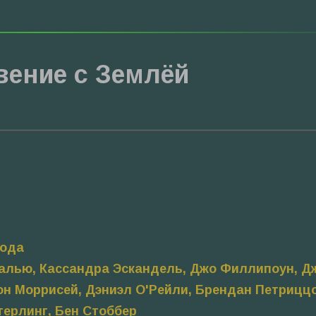
вение с Землёй
Бода
калью, Кассандра Эскандель, Джо Филлипоун, 
н Моррисей, Дэниэл О'Рейли, Брендан Петриццо
терлинг, Бен Стоббер