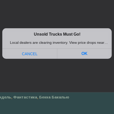
ндель
,
Фантастика
,
Бекка Бакалью