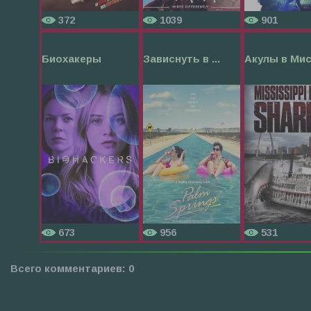
372
1039
901
Биохакеры
Зависнуть в ...
Акулы в Мисс
673
956
531
Всего комментариев
:
0