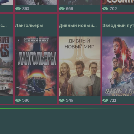
863
666
702
...
Лангольеры
Дивный новый...
Звёздный пут.
586
546
711