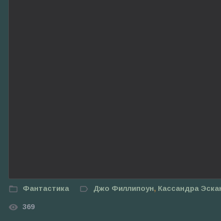
Фантастика
Джо Филлипоун
,
Кассандра Эска
369