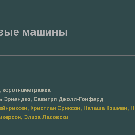
вые машины
, короткометражка
ь Эрнандез, Савитри Джоли-Гонфард
ейнриксен, Кристиан Эриксон, Наташа Кэшман, 
икерсон, Элиза Ласовски