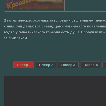
2 галактических охотника за головами отслеживают нен
с ним, они делаются очевидцами магического появлени
будто у галактического корабля есть душа. Пробуя взят
за призраком
Плеер 1
Плеер 2
Плеер 3
Плеер 4