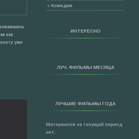
»
Комедии
»
Семейные
»
Мультфильмы
ировавшись
ИНТЕРЕСНО
ак как
»
Приключения
 охоту уже
»
Спорт
»
Триллеры
»
Фантастика
ЛУЧ. ФИЛЬМЫ МЕСЯЦА
»
Фэнтези
»
Ужасы
»
Про Новый Год
ЛУЧШИЕ ФИЛЬМЫ ГОДА
»
3D
»
Фильмы для ...
Материалов за текущий период
нет.