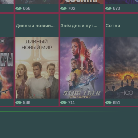
666
702
673
Дивный новый...
Звёздный пут...
Сотня
546
711
651