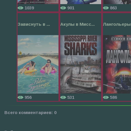
1039
901
863
Зависнуть в ...
Акулы в Мисс...
Лангольеры
956
531
586
Всего комментариев
:
0