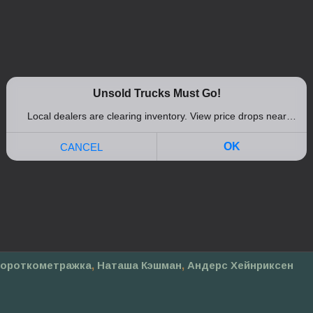
короткометражка
,
Наташа Кэшман
,
Андерс Хейнриксен