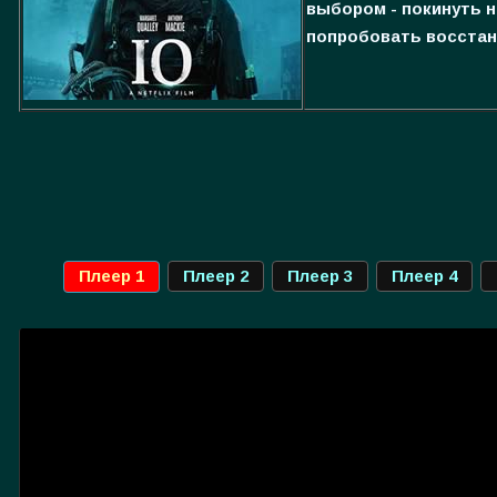
выбором - покинуть н
попробовать восстан
Плеер 1
Плеер 2
Плеер 3
Плеер 4