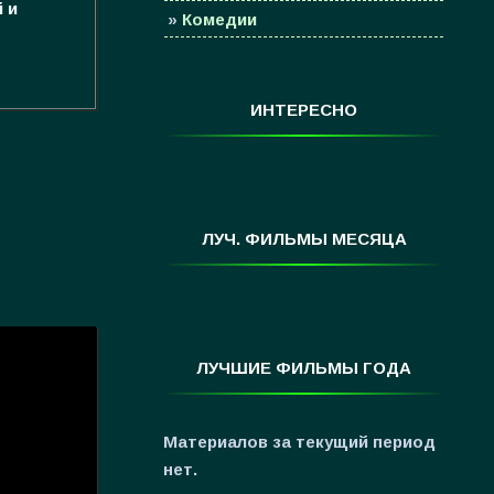
 и
»
Комедии
»
Семейные
»
Мультфильмы
ИНТЕРЕСНО
»
Приключения
»
Спорт
»
Триллеры
»
Фантастика
ЛУЧ. ФИЛЬМЫ МЕСЯЦА
»
Фэнтези
»
Ужасы
»
Про Новый Год
ЛУЧШИЕ ФИЛЬМЫ ГОДА
»
3D
»
Фильмы для ...
Материалов за текущий период
нет.