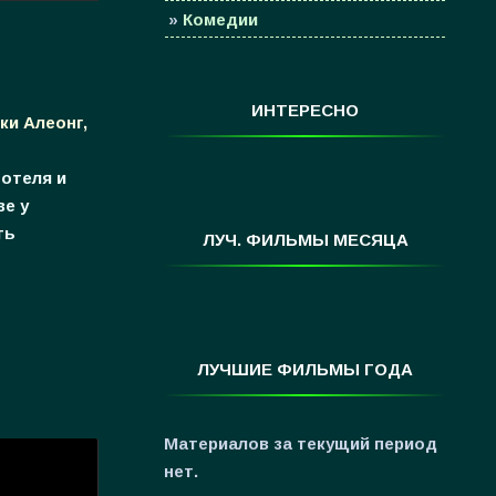
»
Комедии
»
Семейные
»
Мультфильмы
ИНТЕРЕСНО
ки Алеонг,
»
Приключения
»
Спорт
отеля и
»
Триллеры
ве у
ть
»
Фантастика
ЛУЧ. ФИЛЬМЫ МЕСЯЦА
»
Фэнтези
»
Ужасы
»
Про Новый Год
ЛУЧШИЕ ФИЛЬМЫ ГОДА
»
3D
»
Фильмы для ...
Материалов за текущий период
нет.