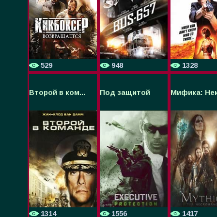
529
948
1328
Второй в ком...
Под защитой
Мифика: Некр
1314
1556
1417