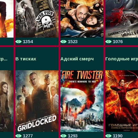
1354
1523
1076
...
В тисках
Адский смерч
Голодные игр.
1277
1293
1190