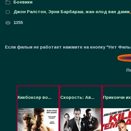
Боевики
Джон Ралстон
,
Эрни Барбараш
,
жан-клод ван дамм
1355
Если фильм не работает нажмите на кнопку "Нет Фил
П
Кикбоксер во...
Скорость: Ав...
Прикончи их 