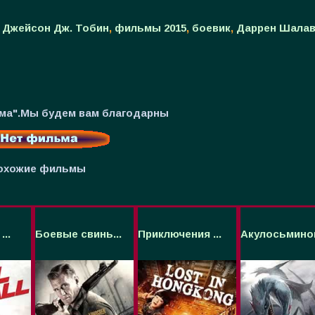
,
Джейсон Дж. Тобин
,
фильмы 2015
,
боевик
,
Даррен Шала
ьма".Мы будем вам благодарны
охожие фильмы
...
Боевые свинь...
Приключения ...
Акулосьминог.