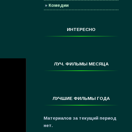
»
Комедии
»
Семейные
»
Мультфильмы
ИНТЕРЕСНО
»
Приключения
»
Спорт
»
Триллеры
»
Фантастика
ЛУЧ. ФИЛЬМЫ МЕСЯЦА
»
Фэнтези
»
Ужасы
»
Про Новый Год
ЛУЧШИЕ ФИЛЬМЫ ГОДА
»
3D
»
Фильмы для ...
Материалов за текущий период
нет.