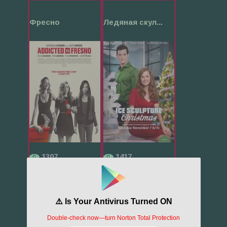
Фресно
Ледяная скул...
1307
1417
Крампус
Корона на Ро...