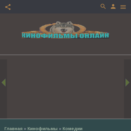
search
person
share
menu
Главная
»
Кинофильмы
»
Комедии