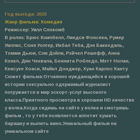
Год выхода: 2015
Жанр фильма: Комедия
Режиссер: Уилл Слокомб
В ролях: Брюс Кэмпбелл, Линдси Фонсека, Румер
Уиллис, Соня Уолгер, Икбал Теба, Дэн Баккедаль,
Томми Дьюи, Сэм Дэйли, Рэйчел Решефф, Анна
Конкл, Дин Чеквала, Беннита Робледо, Мэтт Нолан,
Кеисуке Хоаси, Майкл Донджер, Хуан Карлос Канту
Сюжет фильма:
Отчаянно нуждающийся в хорошей
истории сексуально одержимый журналист
погружается в мир эскорт-услуг высокого
класса.Приятного просмотра в хорошем HD качестве
у волка.Когда сидишь на сайте у волка и смотришь
фильм , то у тебя появляется аппетит кушать
барашку и выпить вино.Уникальный фильм на
уникальном сайте